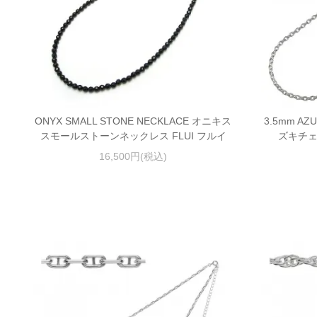
ONYX SMALL STONE NECKLACE オニキス
3.5mm AZ
スモールストーンネックレス FLUI フルイ
ズキチェ
16,500円(税込)