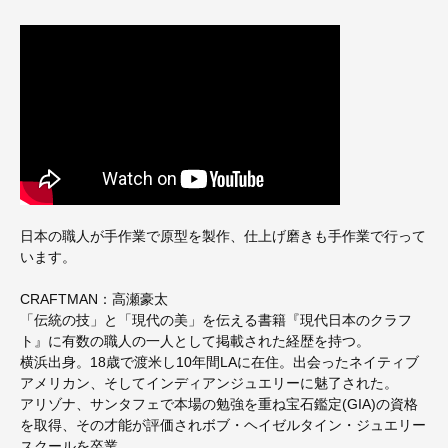
日本の職人が手作業で原型を製作、仕上げ磨きも手作業で行って
います。
CRAFTMAN：高瀬豪太
「伝統の技」と「現代の美」を伝える書籍『現代日本のクラフ
ト』に有数の職人の一人として掲載された経歴を持つ。
横浜出身。18歳で渡米し10年間LAに在住。出会ったネイティブ
アメリカン、そしてインディアンジュエリーに魅了された。
アリゾナ、サンタフェで本場の勉強を重ね宝石鑑定(GIA)の資格
を取得、その才能が評価されボブ・ヘイゼルタイン・ジュエリー
スクールを卒業。