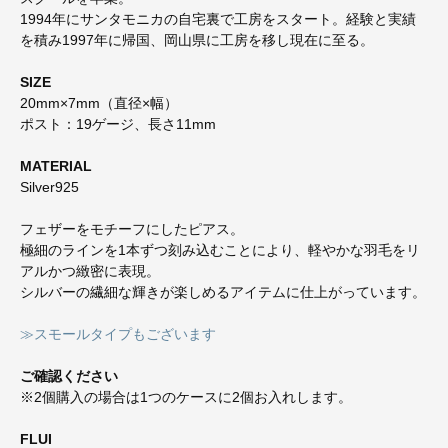
1994年にサンタモニカの自宅裏で工房をスタート。経験と実績
を積み1997年に帰国、岡山県に工房を移し現在に至る。
SIZE
20mm×7mm（直径×幅）
ポスト：19ゲージ、長さ11mm
MATERIAL
Silver925
フェザーをモチーフにしたピアス。
極細のラインを1本ずつ刻み込むことにより、軽やかな羽毛をリ
アルかつ緻密に表現。
シルバーの繊細な輝きが楽しめるアイテムに仕上がっています。
≫スモールタイプもございます
ご確認ください
※2個購入の場合は1つのケースに2個お入れします。
FLUI