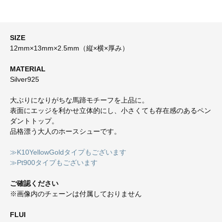
SIZE
12mm×13mm×2.5mm（縦×横×厚み）
MATERIAL
Silver925
大ぶりになりがちな馬蹄モチーフを上品に。
表面にエッジを利かせ立体的にし、小さくても存在感のあるペン
ダントトップ。
品格漂う大人のホースシューです。
≫K10YellowGoldタイプもございます
≫Pt900タイプもございます
ご確認ください
※画像内のチェーンは付属しておりません
FLUI